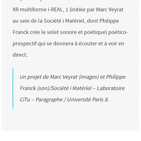
XR multiforme i-REAL, 1 (initiée par Marc Veyrat
au sein de la Société i Matériel, dont Philippe
Franck crée le volet sonore et poétique) poético-
prospectif qui se donnera à écouter et à voir en
direct.
Un projet de Marc Veyrat (images) et Philippe
Franck (son)/Société i Matériel – Laboratoire
CiTu – Paragraphe / Université Paris 8.