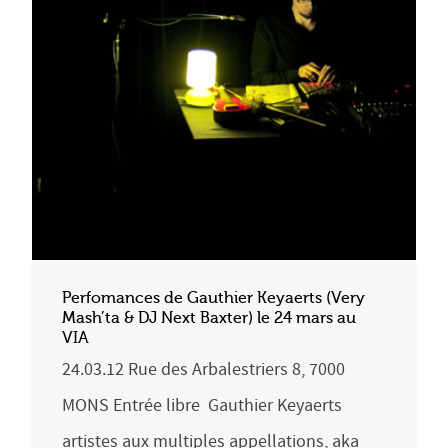
Perfomances de Gauthier Keyaerts (Very
Mash’ta & DJ Next Baxter) le 24 mars au
VIA
24.03.12 Rue des Arbalestriers 8, 7000
MONS Entrée libre Gauthier Keyaerts
artistes aux multiples appellations, aka