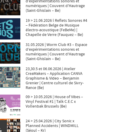
d’expérimentations sonores et
numériques | Couvent d’Hautrage
(Saint-Ghislain – Be)
19 > 21.06.2026 l Reflets Sonores #4
– Fédération Belge de Musique
électro-acoustique (FeBeMe) |
Chapelle de Verre (Fauquez – Be)
31.05.2026 | Worm Club #3 – Espace
d’expérimentations sonores et
numériques | Couvent d’Hautrage
(Saint-Ghislain – Be)
23,30.5 et 06.06.2026 | Atelier
CreaMakers – Application CANVA
Graphisme & Video – Benjamin
Grenier | Centre culturel de Sivry-
Rance (Be)
09 > 10.05.2026 | House of Vibes –
Vinyl Festival #1 | Talk C.E.C x
Vollenbak Brussels (Be)
24 > 25.04.2026 | City Sonic x
Planned Accidents | WINDMILL
(Séoul – Kr)