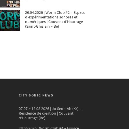
26.04.2026 | Worm Club #2 – Espace
d’expérimentations sonores et
numériques | Couvent d’Hautrage
(Saint-Ghislain – Be)
CITY SONIC NEWS
07.07 > 12.08.2026 | Jo Seon-Ah (Kr) –
Résidence de création | Couvant
d’Hautrage (Be)
28.06.2026 | Worm Club #4 – Espace