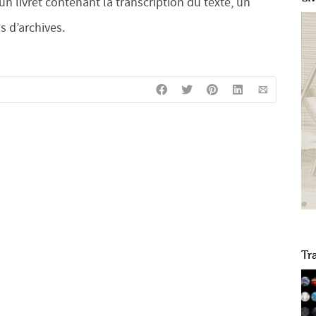
 un livret contenant la transcription du texte, un
 d’archives.
Tr