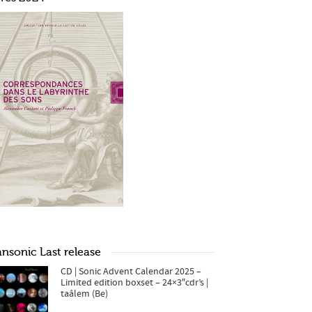
ansonic Last release
CD | Sonic Advent Calendar 2025 –
Limited edition boxset – 24×3″cdr’s |
taâlem (Be)