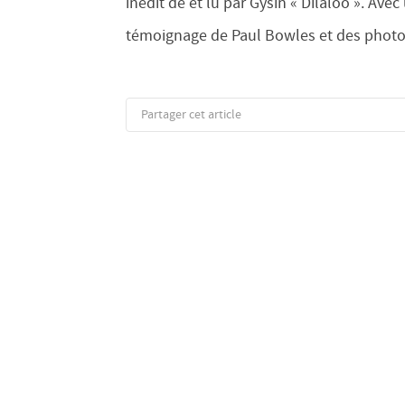
inédit de et lu par Gysin « Dilaloo ». Avec
témoignage de Paul Bowles et des photos
Partager cet article