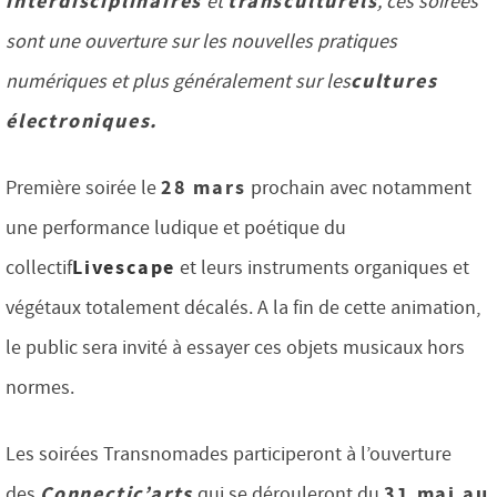
interdisciplinaires
transculturels
et
, ces soirées
sont une ouverture sur les nouvelles pratiques
cultures
numériques et plus généralement sur les
électroniques.
28 mars
Première soirée le
prochain avec notamment
une performance ludique et poétique du
Livescape
collectif
et leurs instruments organiques et
végétaux totalement décalés. A la fin de cette animation,
le public sera invité à essayer ces objets musicaux hors
normes.
Les soirées Transnomades participeront à l’ouverture
Connectic’arts
31 mai au
des
qui se dérouleront du