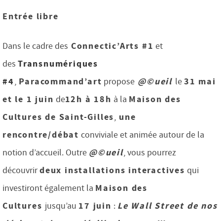
Entrée libre
Connectic’Arts #1
Dans le cadre des
et
Transnumériques
des
#4
Paracommand’art
@©ueil
31 mai
,
propose
le
et le 1 juin
12h à 18h
Maison des
de
à la
Cultures de Saint-Gilles
une
,
rencontre/débat
conviviale et animée autour de la
@©ueil
notion d’accueil. Outre
, vous pourrez
deux installations interactives
découvrir
qui
Maison des
investiront également la
Cultures
17 juin
Le Wall Street de nos
jusqu’au
: