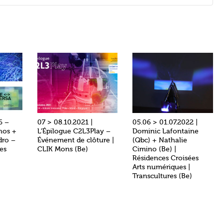
6 –
07 > 08.10.2021 |
05.06 > 01.07.2022 |
hos +
L’Épilogue C2L3Play –
Dominic Lafontaine
dro –
Événement de clôture |
(Qbc) + Nathalie
es
CLIK Mons (Be)
Cimino (Be) |
Résidences Croisées
Arts numériques |
Transcultures (Be)