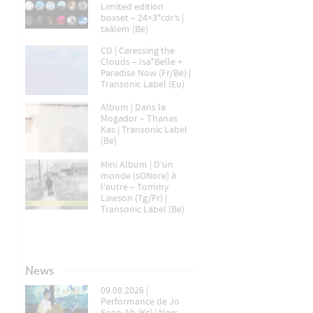
Limited edition
boxset – 24×3″cdr’s |
taâlem (Be)
CD | Caressing the
Clouds – Isa*Belle +
Paradise Now (Fr/Be) |
Transonic Label (Eu)
Album | Dans la
Mogador – Thanas
Kas | Transonic Label
(Be)
Mini Album | D’un
monde (sONore) à
l’autre – Tommy
Lawson (Tg/Fr) |
Transonic Label (Be)
News
09.08.2026 |
Performance de Jo