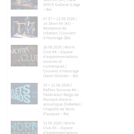
Seon-Ah (Kr) | New
SPACE Gallerie (Liège
– Be)
07.07 > 12.08.2026 |
Jo Seon-Ah (Kr) –
Résidence de
création | Couvant
d’Hautrage (Be)
28.06.2026 | Worm
Club #4 – Espace
d’expérimentations
sonores et
numériques |
Couvent d’Hautrage
(Saint-Ghislain – Be)
19 > 21.06.2026 l
Reflets Sonores #4 –
Fédération Belge de
Musique électro-
acoustique (FeBeMe) |
Chapelle de Verre
(Fauquez – Be)
31.05.2026 | Worm
Club #3 – Espace
d’expérimentations