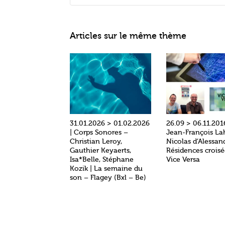
Articles sur le même thème
31.01.2026 > 01.02.2026
26.09 > 06.11.201
| Corps Sonores –
Jean-François La
Christian Leroy,
Nicolas d’Alessan
Gauthier Keyaerts,
Résidences croisé
Isa*Belle, Stéphane
Vice Versa
Kozik | La semaine du
son – Flagey (Bxl – Be)