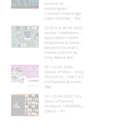
sonores et
numériques |
Couvent d’Hautrage
(Saint-Ghislain – Be)
23,30.5 et 06.06.2026 |
Atelier CreaMakers –
Application CANVA
Graphisme & Video –
Benjamin Grenier |
Centre culturel de
Sivry-Rance (Be)
09 > 10.05.2026 |
House of Vibes – Vinyl
Festival #1 | Talk C.E.C
x Vollenbak Brussels
(Be)
24 > 25.04.2026 | City
Sonic x Planned
Accidents | WINDMILL
(Séoul – Kr)