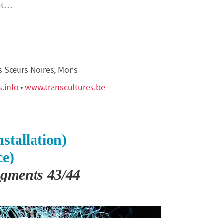
net…
es Sœurs Noires, Mons
.info
•
www.transcultures.be
nstallation)
ce)
gments 43/44