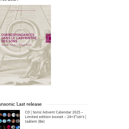
ansonic Last release
CD | Sonic Advent Calendar 2025 –
Limited edition boxset – 24×3″cdr’s |
taâlem (Be)