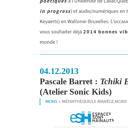
poétiques
à l’Université de Laval/Qué
in progress
) et audio/numériques en t
Keyaerts) en Wallonie-Bruxelles. L’occas
2014 bonnes vib
vous souhaiter déjà
monde !
04.12.2013
Pascale Barret :
Tchiki
(Atelier Sonic Kids)
MONS
> MÉDIATHÈQUE/LE MANÈGE.MONS >