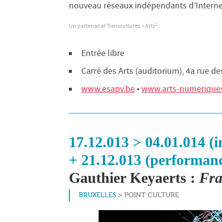
nouveau réseaux indépendants d’Inter
2
Un partenariat Transcultures – Arts
Entrée libre
Carré des Arts (auditorium), 4a rue d
www.esapv.be
•
www.arts-numeriques
17.12.013 > 04.01.014 (i
+ 21.12.013 (performan
Gauthier Keyaerts :
Fra
BRUXELLES
> POINT CULTURE