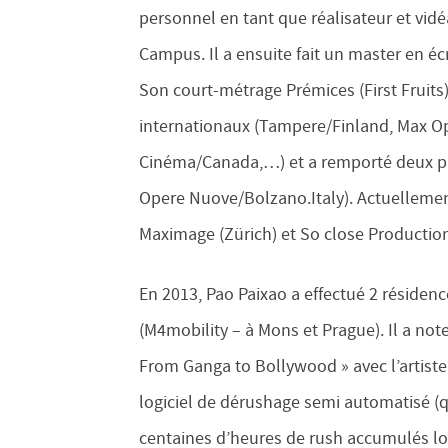
personnel en tant que réalisateur et vidé
Campus. Il a ensuite fait un master en éc
Son court-métrage Prémices (First Fruits)
internationaux (Tampere/Finland, Max O
Cinéma/Canada,…) et a remporté deux pri
Opere Nuove/Bolzano.Italy). Actuellement
Maximage (Zürich) et So close Productio
En 2013, Pao Paixao a effectué 2 résidenc
(M4mobility – à Mons et Prague). Il a no
From Ganga to Bollywood » avec l’artist
logiciel de dérushage semi automatisé (q
centaines d’heures de rush accumulés lor