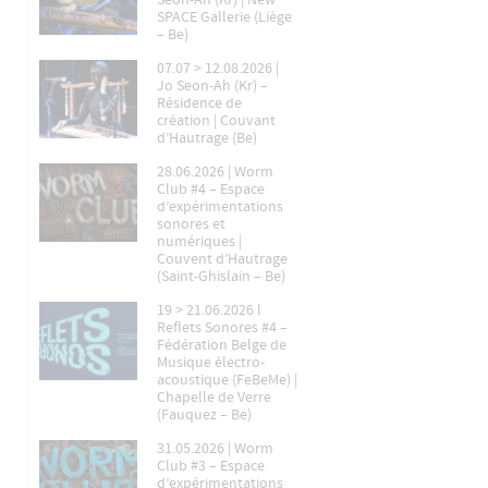
Seon-Ah (Kr) | New
SPACE Gallerie (Liège
– Be)
07.07 > 12.08.2026 |
Jo Seon-Ah (Kr) –
Résidence de
création | Couvant
d’Hautrage (Be)
28.06.2026 | Worm
Club #4 – Espace
d’expérimentations
sonores et
numériques |
Couvent d’Hautrage
(Saint-Ghislain – Be)
19 > 21.06.2026 l
Reflets Sonores #4 –
Fédération Belge de
Musique électro-
acoustique (FeBeMe) |
Chapelle de Verre
(Fauquez – Be)
31.05.2026 | Worm
Club #3 – Espace
d’expérimentations