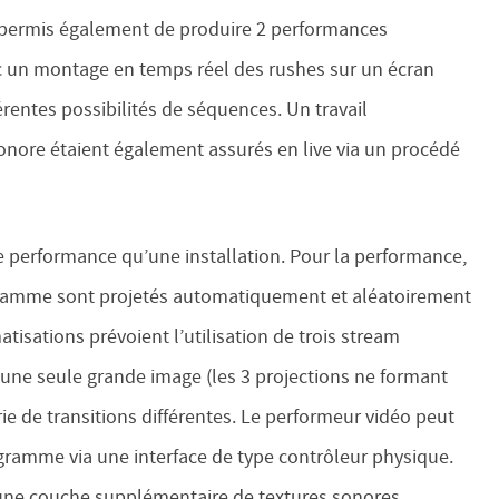
lui a permis également de produire 2 performances
ic un montage en temps réel des rushes sur un écran
fférentes possibilités de séquences. Un travail
onore étaient également assurés en live via un procédé
 performance qu’une installation. Pour la performance,
ogramme sont projetés automatiquement et aléatoirement
atisations prévoient l’utilisation de trois stream
’une seule grande image (les 3 projections ne formant
ie de transitions différentes. Le performeur vidéo peut
gramme via une interface de type contrôleur physique.
’une couche supplémentaire de textures sonores