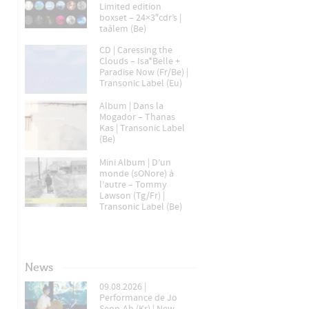
Limited edition
boxset – 24×3″cdr’s |
taâlem (Be)
CD | Caressing the
Clouds – Isa*Belle +
Paradise Now (Fr/Be) |
Transonic Label (Eu)
Album | Dans la
Mogador – Thanas
Kas | Transonic Label
(Be)
Mini Album | D’un
monde (sONore) à
l’autre – Tommy
Lawson (Tg/Fr) |
Transonic Label (Be)
News
09.08.2026 |
Performance de Jo