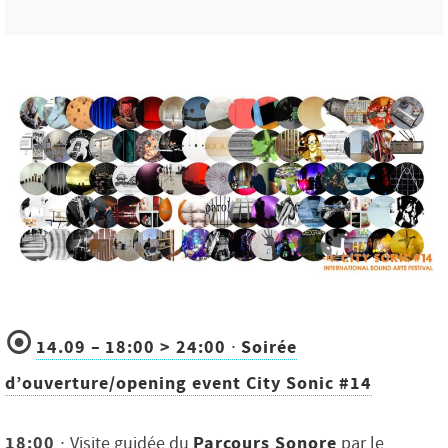
⦿
14.09
–
18:00 > 24:00
∙
Soirée
d’ouverture/opening event City Sonic #14
18:00 ∙
Parcours Sonore
Visite guidée du
par le