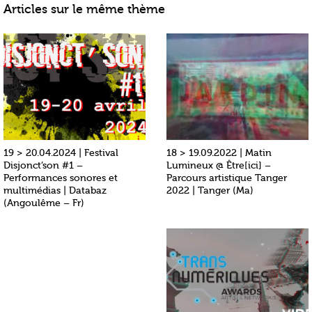
Articles sur le même thème
19 > 20.04.2024 | Festival
18 > 19.09.2022 | Matin
Disjonct’son #1 –
Lumineux @ Être[ici] –
Performances sonores et
Parcours artistique Tanger
multimédias | Databaz
2022 | Tanger (Ma)
(Angoulême – Fr)