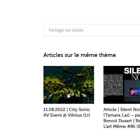
Partager cet article
Articles sur le même thème
11.08.2022 | City Sonic
Article | Silent No
AV Event @ Vilnius (Lt)
(Tamara Laï) – pa
Benoit Dusart | R
L’art Même #86 (