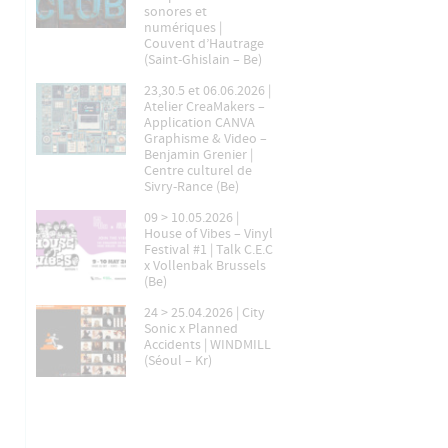
sonores et
numériques |
Couvent d’Hautrage
(Saint-Ghislain – Be)
23,30.5 et 06.06.2026 |
Atelier CreaMakers –
Application CANVA
Graphisme & Video –
Benjamin Grenier |
Centre culturel de
Sivry-Rance (Be)
09 > 10.05.2026 |
House of Vibes – Vinyl
Festival #1 | Talk C.E.C
x Vollenbak Brussels
(Be)
24 > 25.04.2026 | City
Sonic x Planned
Accidents | WINDMILL
(Séoul – Kr)