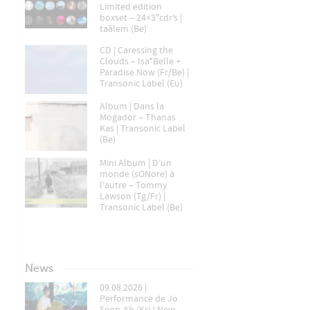
Limited edition
boxset – 24×3″cdr’s |
taâlem (Be)
CD | Caressing the
Clouds – Isa*Belle +
Paradise Now (Fr/Be) |
Transonic Label (Eu)
Album | Dans la
Mogador – Thanas
Kas | Transonic Label
(Be)
Mini Album | D’un
monde (sONore) à
l’autre – Tommy
Lawson (Tg/Fr) |
Transonic Label (Be)
News
09.08.2026 |
Performance de Jo