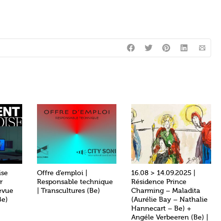
ise
Offre d’emploi |
16.08 > 14.09.2025 |
r
Responsable technique
Résidence Prince
evue
| Transcultures (Be)
Charming – Maladita
Be)
(Aurélie Bay – Nathalie
Hannecart – Be) +
Angéle Verbeeren (Be) |