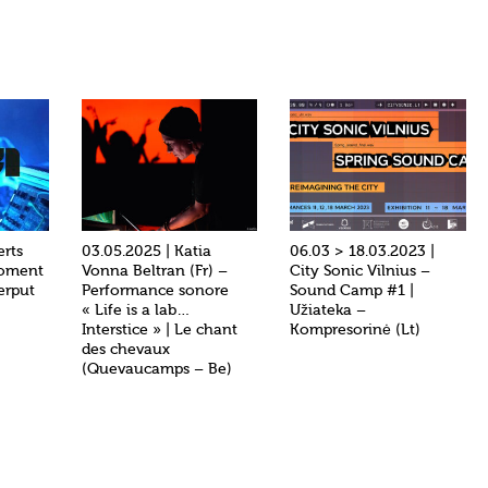
erts
03.05.2025 | Katia
06.03 > 18.03.2023 |
oment
Vonna Beltran (Fr) –
City Sonic Vilnius –
erput
Performance sonore
Sound Camp #1 |
« Life is a lab…
Užiateka –
Interstice » | Le chant
Kompresorinė (Lt)
des chevaux
(Quevaucamps – Be)