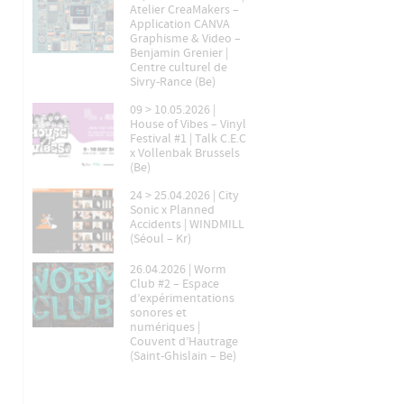
Atelier CreaMakers –
Application CANVA
Graphisme & Video –
Benjamin Grenier |
Centre culturel de
Sivry-Rance (Be)
09 > 10.05.2026 |
House of Vibes – Vinyl
Festival #1 | Talk C.E.C
x Vollenbak Brussels
(Be)
24 > 25.04.2026 | City
Sonic x Planned
Accidents | WINDMILL
(Séoul – Kr)
26.04.2026 | Worm
Club #2 – Espace
d’expérimentations
sonores et
numériques |
Couvent d’Hautrage
(Saint-Ghislain – Be)