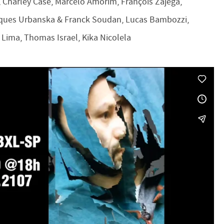
, Charley Case, Marcelo Amorim, François Zajéga,
cques Urbanska & Franck Soudan, Lucas Bambozzi,
 Lima, Thomas Israel, Kika Nicolela