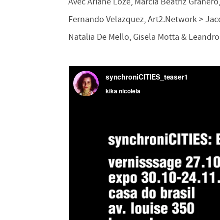
Avec Ariane Loze, Márcia Beatriz Granero
Fernando Velazquez, Art2.Network > Ja
Natalia De Mello, Gisela Motta & Leandro