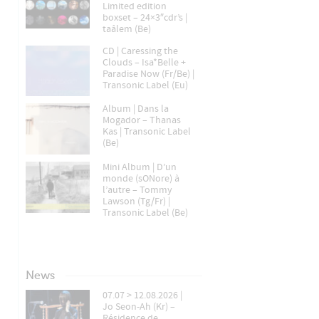
Limited edition
boxset – 24×3″cdr’s |
taâlem (Be)
CD | Caressing the
Clouds – Isa*Belle +
Paradise Now (Fr/Be) |
Transonic Label (Eu)
Album | Dans la
Mogador – Thanas
Kas | Transonic Label
(Be)
Mini Album | D’un
monde (sONore) à
l’autre – Tommy
Lawson (Tg/Fr) |
Transonic Label (Be)
News
07.07 > 12.08.2026 |
Jo Seon-Ah (Kr) –
Résidence de