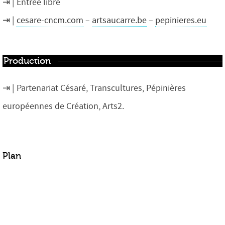
Entrée libre
cesare-cncm.com
–
artsaucarre.be
–
pepinieres.eu
Production
Partenariat Césaré, Transcultures, Pépinières
européennes de Création, Arts2.
Plan