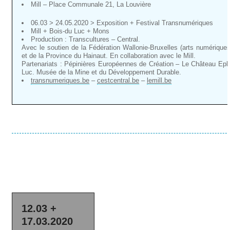
Mill – Place Communale 21, La Louvière
06.03 > 24.05.2020 > Exposition + Festival Transnumériques
Mill + Bois-du Luc + Mons
Production : Transcultures – Central.
Avec le soutien de la Fédération Wallonie-Bruxelles (arts numériques,
et de la Province du Hainaut. En collaboration avec le Mill.
Partenariats : Pépinières Européennes de Création – Le Château Ep
Luc. Musée de la Mine et du Développement Durable.
transnumeriques.be
–
cestcentral.be
–
lemill.be
12.03 +
17.03.2020