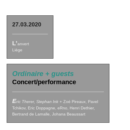
27.03.2020
L’
anvert
Liège
Ordinaire + guests
Concert/performance
E
ric Therer, Stephan Ink +
Zoé Pireaux, Pavel
Tchikov, Eric Doppagne, eRno, Henri Dethier,
Bertrand de Lamalle, Johana Beaussart