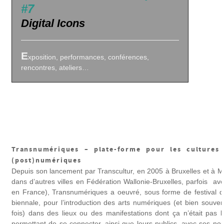
#7
Digital Icons
E
xposition, performances, conférences,
rencontres, ateliers…
Transnumériques – plate-forme pour les cultures
(post)numériques
Depuis son lancement par Transcultur, en 2005 à Bruxelles et à Mo
dans d’autres villes en Fédération Wallonie-Bruxelles, parfois av
en France), Transnumériques a oeuvré, sous forme de festival d
biennale, pour l’introduction des arts numériques (et bien souve
fois) dans des lieux ou des manifestations dont ça n’était pas l’
permettant de se connecter, ainsi que leurs publics, avec ses nou