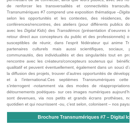
de renforcer les transversalités et connectivités transcultu
Transnumériques #7 comprend une exposition thématique –
Digita
selon les opportunités et les contextes, des résidences, d
conférences/rencontres, des ateliers (pour différents publics do
avec les
Digital Kids
) des ​
Transdémos
​ (présentation d’oeuvres 
retour direct aux concepteurs du public et des professionnels) ou,
susceptibles de réunir, dans l’esprit fédérateur qui anime Tra
partenaires culturels mais aussi scientifiques, sociaux, 
communautés, des individualités et des singularités tout en pr
rencontre avec les créateurs/concepteurs soutenus qui bénéfici
qualitatif et peuvent éventuellement, également dans un souci 
la diffusion des projets, trouver d’autres opportunités de dévelo
et à l’international.Ces septièmes Transnumériques cette
s’interrogent -notamment via des modes de réappropriations 
détournements poétiques- sur ces images numériques aujourd’hui 
sont devenues, via nos petits et grands écrans prothèses, no
quotidien et qui nourrissent -ou, c’est selon, colonisent – nos pay
Brochure Transnumériques #7 – Digital Ic