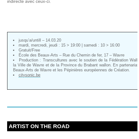
indirecte avec ceux-ci.
jusqu’a/untill – 14.03.20
mardi, mercredi, jeudi : 15 > 19:00 | samedi : 10 > 16:00
Gratuit/Free
École des Beaux-Arts – Rue du Chemin de fer, 17 – Wavre
Production : Transcultures avec le soutien de la Fédération Wallo
la Ville de Wavre et de la Province du Brabant wallon. En partenariat
Beaux-Arts de Wavre et les Pépinières européennes de Création.
citysonic.be
ARTIST ON THE ROAD