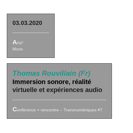
03.03.2020
A
rts²
Mons
Thomas Rouvillain (Fr)
Immersion sonore, réalité
virtuelle et expériences audio
C
onférence + rencontre – Transnumériques #7