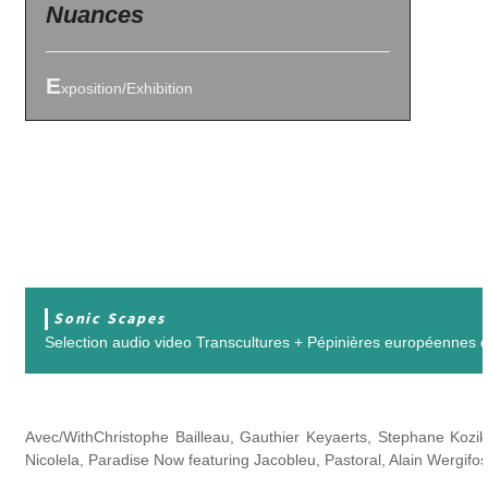
Nuances
E
xposition/Exhibition
Sonic Scapes
Selection audio video Transcultures + Pépinières européennes 
Avec/WithChristophe Bailleau, Gauthier Keyaerts, Stephane Kozik
Nicolela, Paradise Now featuring Jacobleu, Pastoral, Alain Wergifos