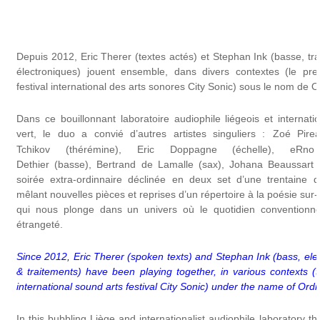
Depuis 2012, Eric Therer (textes actés) et Stephan Ink (basse, t
électroniques) jouent ensemble, dans divers contextes (le pre
festival international des arts sonores City Sonic) sous le nom de O
Dans ce bouillonnant laboratoire audiophile liégeois et internatio
vert, le duo a convié d’autres artistes singuliers :
Zoé Pirea
Tchikov (thérémine), Eric Doppagne (échelle), eRno
Dethier (basse), Bertrand de Lamalle (sax), Johana Beaussart
soirée extra-ordinnaire déclinée en deux set d’une trentaine
mêlant nouvelles pièces et reprises d’un répertoire à la poésie sur
qui nous plonge dans un univers où le quotidien conventionné
étrangeté.
Since 2012, Eric Therer (spoken texts) and Stephan Ink (bass, el
& traitements) have been playing together, in various contexts (t
international sound arts festival City Sonic) under the name of Ordin
In this bubbling Liège and internationalist audiophile laboratory tha