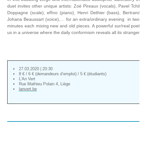
duet invites other unique artists: Zoé Pireaux (vocals), Pavel Tchi
Doppagne (scale), eRno (piano), Henri Dethier (bass), Bertrand
Johana Beaussart (voice),… for an extra/ordinary evening in two s
minutes each mixing new and old pieces. A powerful sur/real poet
us in a universe where the daily conformism reveals all its strangen
27.03.2020 | 20:30
8 € / 6 € (demandeurs d’emploi) / 5 € (étudiants)
L’An Vert
Rue Mathieu Polain 4, Liège
lanvert.be