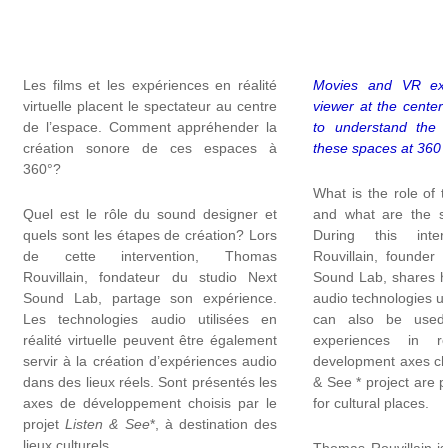
Les films et les expériences en réalité
Movies and VR exp
virtuelle placent le spectateur au centre
viewer at the center
de l’espace. Comment appréhender la
to understand the 
création sonore de ces espaces à
these spaces at 360 
360°?
What is the role of 
Quel est le rôle du sound designer et
and what are the st
quels sont les étapes de création? Lors
During this inter
de cette intervention, Thomas
Rouvillain, founder 
Rouvillain, fondateur du studio Next
Sound Lab, shares h
Sound Lab, partage son expérience.
audio technologies use
Les technologies audio utilisées en
can also be used 
réalité virtuelle peuvent être également
experiences in r
servir à la création d’expériences audio
development axes ch
dans des lieux réels. Sont présentés les
& See * project are 
axes de développement choisis par le
for cultural places.
projet
Listen & See
*, à destination des
lieux culturels.