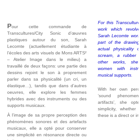
For this Transculture
P
our cette commande de
work which revolv
Transcultures/City Sonic d’œuvres
Sarah Lecomte work
plastiques autour du son, Sarah
part of the drawing
Lecomte (actuellement étudiante à
actual physicality 
l’écoles des arts visuels de Mons ARTS²
scream, a rubber 
– Atelier Image dans le milieu) a
other works, she 
travaillé de deux façons: une partie des
women with instr
dessins rejoint le son à proprement
musical supports.
parler dans sa physicalité (un cri, un
élastique…), tandis que dans d’autres
With her own perce
oeuvres, elle explore les femmes
‘sound phenome
hybrides avec des instruments ou des
artifacts’, she op
supports musicaux.
simplicity, whether
À l’image de sa propre perception des
these is a direct or in
phénomènes sonores et des artefacts
musicaux, elle a opté pour conserver
une simplicité en résonance directe ou