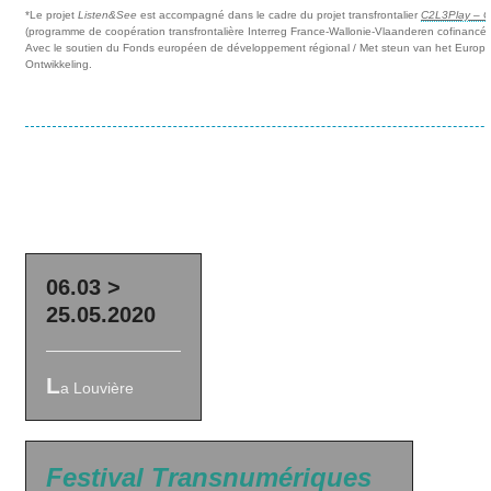
*Le projet
Listen&See
est accompagné dans le cadre du projet transfrontalier
C2L3Play – C
(programme de coopération transfrontalière Interreg France-Wallonie-Vlaanderen cofinancé
Avec le soutien du Fonds européen de développement régional / Met steun van het Europ
Ontwikkeling.
06.03 >
25.05.2020
L
a Louvière
Festival Transnumériques