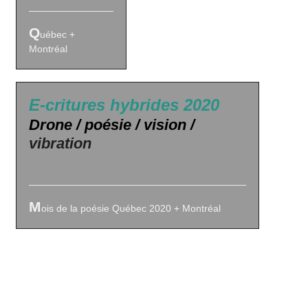
Q
uébec +
Montréal
E-critures hybrides 2020
Drone / poésie / vision /
vibration
M
ois de la poésie Québec 2020 + Montréal