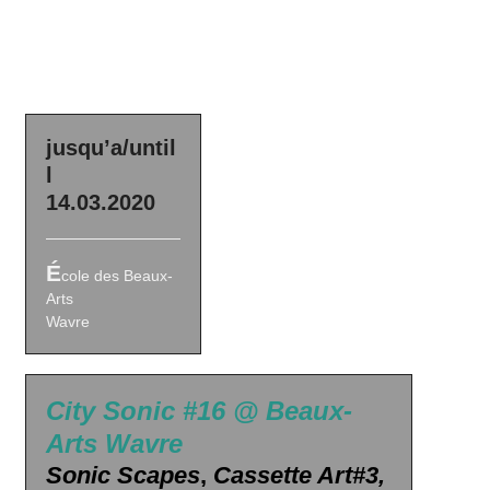
jusqu’a/until
l
14.03.2020
É
cole des Beaux-
Arts
Wavre
City Sonic #16 @ Beaux-
Arts Wavre
Sonic Scapes
,
Cassette Art#3,