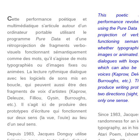
This poetic a
C
ette performance poétique et
performance revolve
multimédiatique s’articule autour d’un
using the Pure Data 
ordinateur portable utilisant le
projection of verb
programme
Pure Data
et d’une
functioning semant
rétroprojection de fragments verbo-
whether typographic
visuels fonctionnant sémantiquement
images or animated.
comme des mots, qu’il s’agisse de mots
dialogues with loop
typographiés ou d’images fixes ou
which can also be f
animées. La lecture rythmique dialogue
voices (Kaprow, Deleu
avec les logiciels de sons mis en
Burroughs, etc.). T
boucle, qui peuvent aussi être des
produce writing prot
fragments de voix d’artistes (Kaprow,
two directions (sight,
Deleuze, Filliou, Gysin, Burroughs,
only one sense.
etc.). Il s’agit ici de produire des
prototypes d’écriture qui fonctionnent
Since 1983, Jacque
sur deux sens (la vue, l’ouïe) au lieu
randomness for an infi
d’un seul sens.
typography, as in his 
Depuis 1983, Jacques Donguy utilise
Atari Poem, (shown a