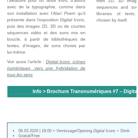
l’aléatoire pour un texte infini, d’abord
then 2D, 3D image
avec de la typographie, comme dans
sequences and sou
son installation avec l’
Atari Poem
qu’il
libraries of texts
présente dans l’exposition
Digital Icons
,
chosen by itself.
puis des images 2D, 3D ou de courtes
séquences vidéo et des sons mis en
boucle, à partir de bibliothèques de
textes, d’images, de sons choisis par
lui-même.
Voir aussi l’article :
Digital Icons, icônes
numériques, vers une hybridation de
tous les sens
Info > Brochure Transnumériques #7 – Digital
06.03.2020 | 18:00 > Vernissage/Opening
Digital Icons
+ Drink
Gratuit/Free