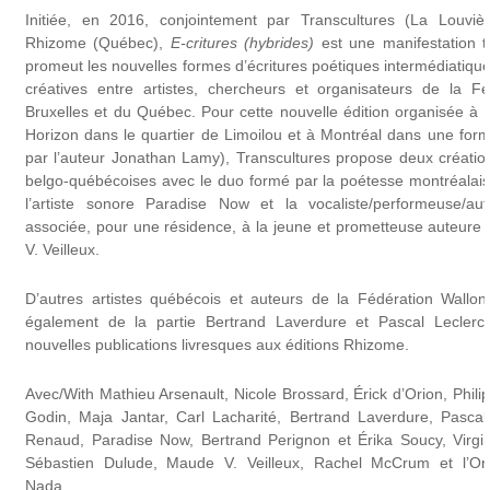
Initiée, en 2016, conjointement par Transcultures (La Louviè
Rhizome (Québec),
E-critures (hybrides)
est une manifestation t
promeut les nouvelles formes d’écritures poétiques intermédiatique
créatives entre artistes, chercheurs et organisateurs de la Fé
Bruxelles et du Québec. Pour cette nouvelle édition organisée à
Horizon dans le quartier de Limoilou et à Montréal dans une form
par l’auteur Jonathan Lamy), Transcultures propose deux créatio
belgo-québécoises avec le duo formé par la poétesse montréalais
l’artiste sonore Paradise Now et la vocaliste/performeuse/au
associée, pour une résidence, à la jeune et prometteuse auteur
V. Veilleux.
D’autres artistes québécois et auteurs de la Fédération Walloni
également de la partie Bertrand Laverdure et Pascal Leclercq
nouvelles publications livresques aux éditions Rhizome.
Avec/With Mathieu Arsenault, Nicole Brossard, Érick d’Orion, Phili
Godin, Maja Jantar, Carl Lacharité, Bertrand Laverdure, Pascal
Renaud, Paradise Now, Bertrand Perignon et Érika Soucy, Virgi
Sébastien Dulude, Maude V. Veilleux, Rachel McCrum et l’Ordr
Nada…