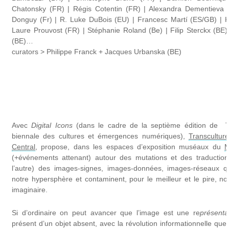
Chatonsky (FR) | Régis Cotentin (FR) | Alexandra Dementieva 
Donguy (Fr) | R. Luke DuBois (EU) | Francesc Martí (ES/GB) | Ki
Laure Prouvost (FR) | Stéphanie Roland (Be) | Filip Sterckx (BE)
(BE)…
curators > Philippe Franck + Jacques Urbanska (BE)
Avec
Digital Icons
(dans le cadre de la septième édition de 
biennale des cultures et émergences numériques),
Transcultur
Central
, propose, dans les espaces d’exposition muséaux du
M
(+événements attenant) autour des mutations et des traductio
l’autre) des images-signes, images-données, images-réseaux qu
notre hypersphère et contaminent, pour le meilleur et le pire, no
imaginaire.
Si d’ordinaire on peut avancer que l’image est une re
présenta
présent d’un objet absent, avec la révolution informationnelle que