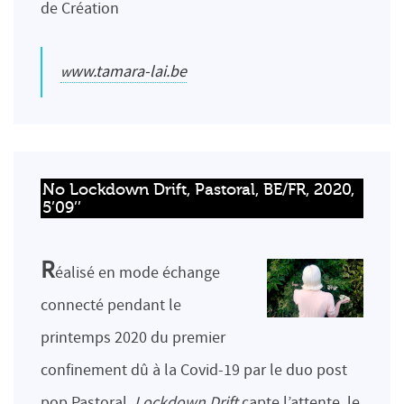
de Création
www.tamara-lai.be
No Lockdown Drift, Pastoral, BE/FR, 2020, 
5’09’’
R
éalisé en mode échange
connecté pendant le
printemps 2020 du premier
confinement dû à la Covid-19 par le duo post
pop Pastoral,
Lockdown Drift
capte l’attente, le