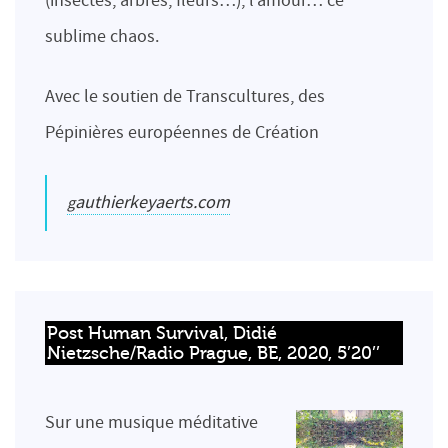
(insectes, arbres, fleurs…), l’amour… ce
sublime chaos.
Avec le soutien de Transcultures, des
Pépinières européennes de Création
gauthierkeyaerts.com
Post Human Survival, Didié 
Nietzsche/Radio Prague, BE, 2020, 5’20’’
Sur une musique méditative