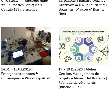
04.05.2017 – Transonic night
22.10.2023 | Barbara Drazkov
#3 : « Poésies Soniques » –
Drążkowska (Pl/Be) @ Nuit du
Cellule 133a Bruxelles
Beau Tas | Maison d’ Erasme
(Bxl)
14.01 > 18.01.2019 |
17 > 19.11.2025 | Atelier
Emergences sonores &
Gestion/Management de
numériques – Workshop Arts2
projets – Mauro Del Borrello |
Fabrique de vêtements
(Binche – Be)