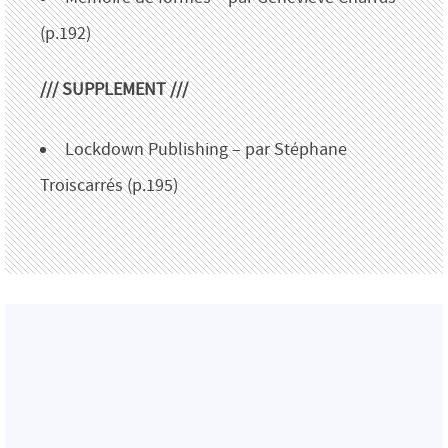
(p.192)
/// SUPPLEMENT ///
Lockdown Publishing – par Stéphane
Troiscarrés (p.195)