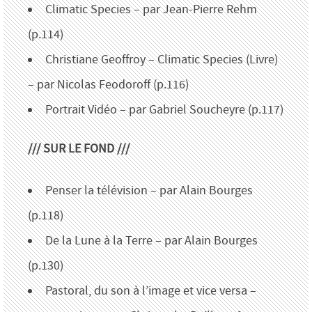
Climatic Species – par Jean-Pierre Rehm
(p.114)
Christiane Geoffroy – Climatic Species (Livre)
– par Nicolas Feodoroff (p.116)
Portrait Vidéo – par Gabriel Soucheyre (p.117)
/// SUR LE FOND ///
Penser la télévision – par Alain Bourges
(p.118)
De la Lune à la Terre – par Alain Bourges
(p.130)
Pastoral, du son à l’image et vice versa –