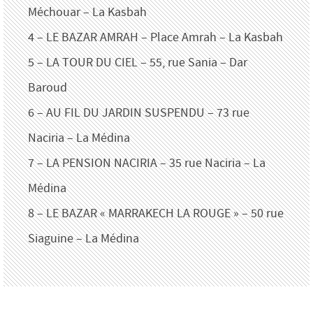
Méchouar – La Kasbah
4 – LE BAZAR AMRAH – Place Amrah – La Kasbah
5 – LA TOUR DU CIEL – 55, rue Sania – Dar
Baroud
6 – AU FIL DU JARDIN SUSPENDU – 73 rue
Naciria – La Médina
7 – LA PENSION NACIRIA – 35 rue Naciria – La
Médina
8 – LE BAZAR « MARRAKECH LA ROUGE » – 50 rue
Siaguine – La Médina