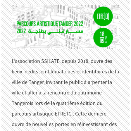
L’association SSILATE, depuis 2018, ouvre des
lieux inédits, emblématiques et identitaires de la
ville de Tanger, invitant le public à arpenter la
ville et aller à la rencontre du patrimoine
Tangérois lors de la quatrième édition du
parcours artistique ETRE ICI. Cette dernière
ouvre de nouvelles portes en réinvestissant des