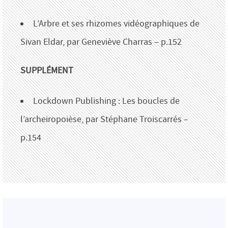
L’Arbre et ses rhizomes vidéographiques de
Sivan Eldar, par Geneviève Charras – p.152
SUPPLÉMENT
Lockdown Publishing : Les boucles de
l’archeiropoièse, par Stéphane Troiscarrés –
p.154