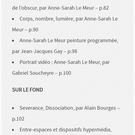
de l’obscur, par Anne-Sarah Le Meur – p.82
Corps, nombre, lumière, par Anne-Sarah Le
Meur – p.90
Anne-Sarah Le Meur peinture programmée,
par Jean-Jacques Gay – p.98
Portrait vidéo : Anne-Sarah Le Meur, par
Gabriel Soucheyre – p.100
SUR LE FOND
Severance, Dissociation, par Alain Bourges –
p.102
Entre-espaces et dispositifs hypermédia,