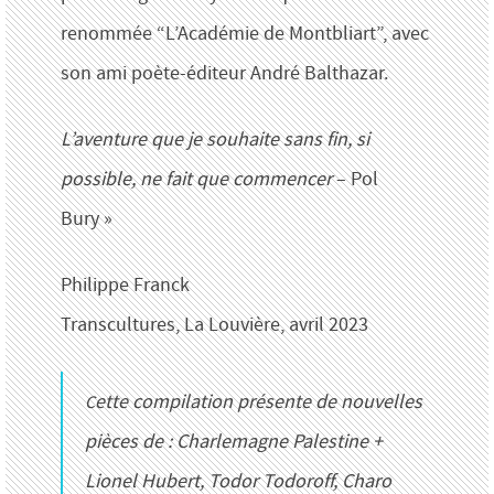
renommée “L’Académie de Montbliart”, avec
son ami poète-éditeur André Balthazar.
L’aventure que je souhaite sans fin, si
possible, ne fait que commencer
– Pol
Bury »
Philippe Franck
Transcultures, La Louvière, avril 2023
Cette compilation présente de nouvelles
pièces de : Charlemagne Palestine +
Lionel Hubert, Todor Todoroff, Charo