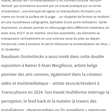
mixtes, autour de « la matérialisation d’un moment intitulé ‘Horizon
Vertical’ qui commence souvent par un travail pratiqué sur un écran
d’ordinateur ; une entropie de signes se chevauchent, formants une
trame sur toute la surface de la page….un chapelet de formes se révèlent
en une mystérieuse calligraphie, alphabet d’une autre civilisation. Après
impression, ce dessin permet un découpage dans différents matériaux, en
acier, bois, M.D.F. et en marbre. Une fois assemblés, ces éléments se
transposent verticalement en une colonne issue du plan au départ
horizontal, utile à soutenir le ciel et rehausser la contemplation du rêve, »
(V. Strebelle)
Baudouin Oosterlincks a aussi invité dans cette double
exposition à Kamer 9 Alain Wergifosse, artiste belge
pionnier des arts sonores, également dans la création
vidéo et multimédiatique – artiste associé/résident à
Transcultures en 2024. Son travail multiforme interroge la
perception, le feed back et la matière (à travers des
installations, photographies qu’ils appellent « peintures