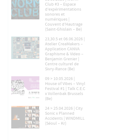
Club #3 – Espace
d’expérimentations
sonores et
numériques |
Couvent d’Hautrage
(Saint-Ghislain – Be)
23,30.5 et 06.06.2026 |
Atelier CreaMakers –
Application CANVA
Graphisme & Video –
Benjamin Grenier |
Centre culturel de
Sivry-Rance (Be)
09 > 10.05.2026 |
House of Vibes – Vinyl
Festival #1 | Talk C.E.C
x Vollenbak Brussels
(Be)
24 > 25.04.2026 | City
Sonic x Planned
Accidents | WINDMILL
(Séoul – Kr)