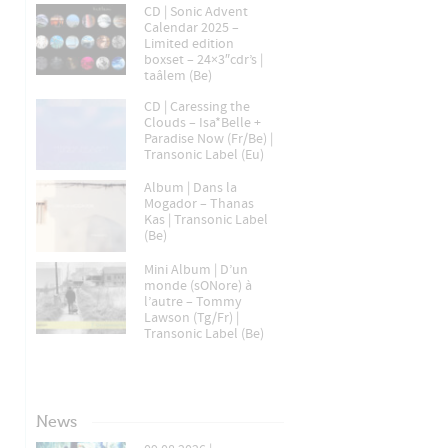
CD | Sonic Advent
Calendar 2025 –
Limited edition
boxset – 24×3″cdr’s |
taâlem (Be)
CD | Caressing the
Clouds – Isa*Belle +
Paradise Now (Fr/Be) |
Transonic Label (Eu)
Album | Dans la
Mogador – Thanas
Kas | Transonic Label
(Be)
Mini Album | D’un
monde (sONore) à
l’autre – Tommy
Lawson (Tg/Fr) |
Transonic Label (Be)
News