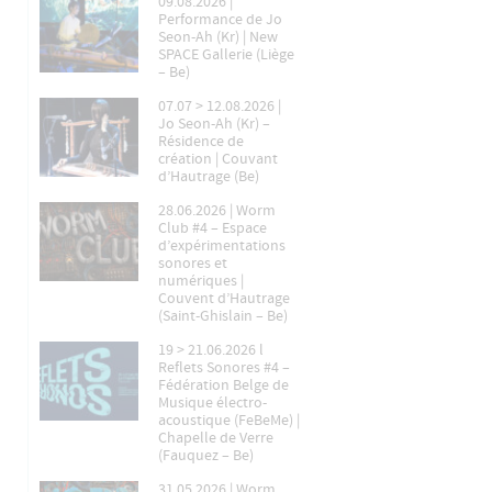
09.08.2026 |
Performance de Jo
Seon-Ah (Kr) | New
SPACE Gallerie (Liège
– Be)
07.07 > 12.08.2026 |
Jo Seon-Ah (Kr) –
Résidence de
création | Couvant
d’Hautrage (Be)
28.06.2026 | Worm
Club #4 – Espace
d’expérimentations
sonores et
numériques |
Couvent d’Hautrage
(Saint-Ghislain – Be)
19 > 21.06.2026 l
Reflets Sonores #4 –
Fédération Belge de
Musique électro-
acoustique (FeBeMe) |
Chapelle de Verre
(Fauquez – Be)
31.05.2026 | Worm