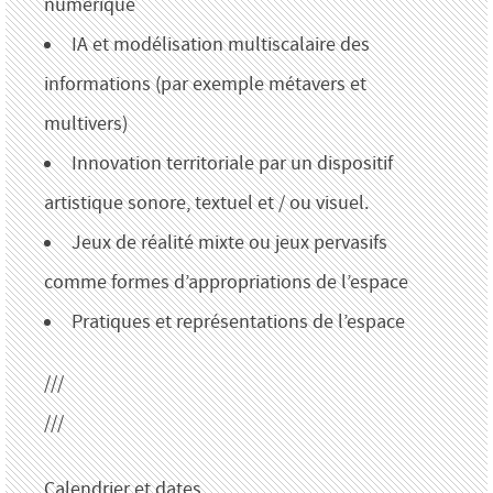
numérique
IA et modélisation multiscalaire des
informations (par exemple métavers et
multivers)
Innovation territoriale par un dispositif
artistique sonore, textuel et / ou visuel.
Jeux de réalité mixte ou jeux pervasifs
comme formes d’appropriations de l’espace
Pratiques et représentations de l’espace
///
///
Calendrier et dates