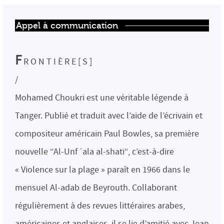
Appel à communication
F
R O N T I È R E [ S ]
/
Mohamed Choukri est une véritable légende à
Tanger. Publié et traduit avec l’aide de l’écrivain et
compositeur américain Paul Bowles, sa première
nouvelle “Al-Unf ʿala al-shati“, c’est-à-dire
« Violence sur la plage » paraît en 1966 dans le
mensuel Al-adab de Beyrouth. Collaborant
régulièrement à des revues littéraires arabes,
américaines et anglaises, il se lie d’amitié avec Jean