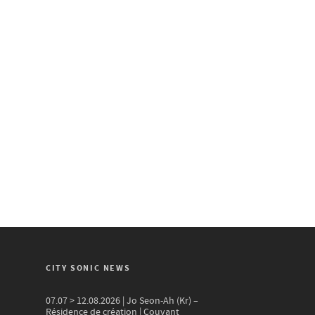
CITY SONIC NEWS
07.07 > 12.08.2026 | Jo Seon-Ah (Kr) –
Résidence de création | Couvant