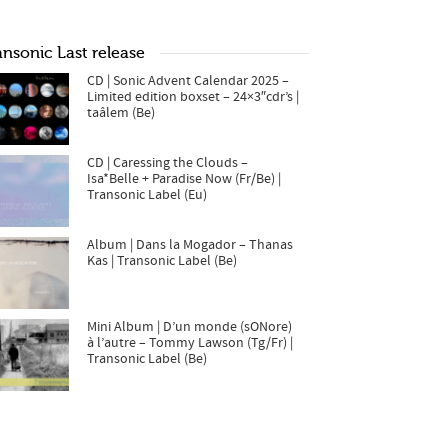
ansonic Last release
CD | Sonic Advent Calendar 2025 –
Limited edition boxset – 24×3″cdr’s |
taâlem (Be)
CD | Caressing the Clouds –
Isa*Belle + Paradise Now (Fr/Be) |
Transonic Label (Eu)
Album | Dans la Mogador – Thanas
Kas | Transonic Label (Be)
Mini Album | D’un monde (sONore)
à l’autre – Tommy Lawson (Tg/Fr) |
Transonic Label (Be)