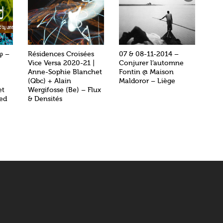
φ –
Résidences Croisées
07 & 08-11-2014 –
Vice Versa 2020-21 |
Conjurer l’automne
Anne-Sophie Blanchet
Fontin @ Maison
(Qbc) + Alain
Maldoror – Liège
et
Wergifosse (Be) – Flux
ed
& Densités