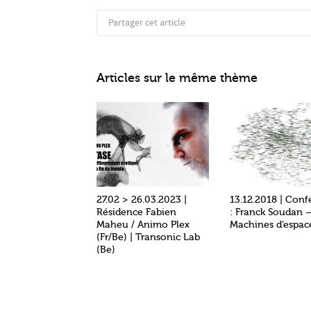
Partager cet article
Articles sur le même thème
27.02 > 26.03.2023 |
13.12.2018 | Conf
Résidence Fabien
: Franck Soudan 
Maheu / Animo Plex
Machines d’espa
(Fr/Be) | Transonic Lab
(Be)