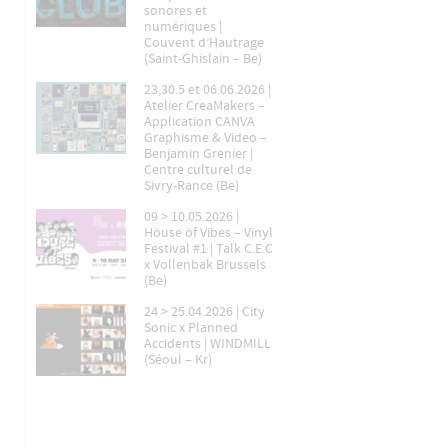
sonores et
numériques |
Couvent d’Hautrage
(Saint-Ghislain – Be)
23,30.5 et 06.06.2026 |
Atelier CreaMakers –
Application CANVA
Graphisme & Video –
Benjamin Grenier |
Centre culturel de
Sivry-Rance (Be)
09 > 10.05.2026 |
House of Vibes – Vinyl
Festival #1 | Talk C.E.C
x Vollenbak Brussels
(Be)
24 > 25.04.2026 | City
Sonic x Planned
Accidents | WINDMILL
(Séoul – Kr)