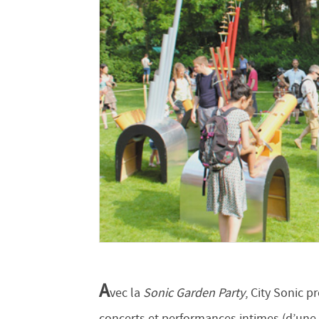
A
vec la
Sonic Garden Party
, City Sonic 
concerts et performances intimes (d’une v