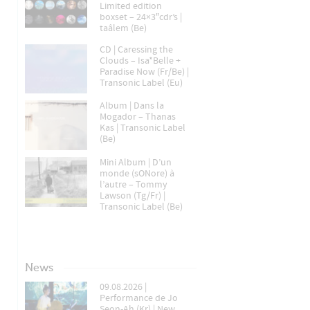
Limited edition
boxset – 24×3″cdr’s |
taâlem (Be)
CD | Caressing the
Clouds – Isa*Belle +
Paradise Now (Fr/Be) |
Transonic Label (Eu)
Album | Dans la
Mogador – Thanas
Kas | Transonic Label
(Be)
Mini Album | D’un
monde (sONore) à
l’autre – Tommy
Lawson (Tg/Fr) |
Transonic Label (Be)
News
09.08.2026 |
Performance de Jo
Seon-Ah (Kr) | New