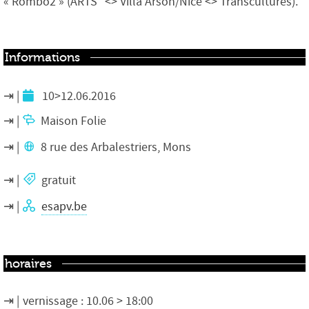
« Rombo2 » (ARTS² <> Villa Arson/Nice <> Transcultures).
Informations
10>12.06.2016
Maison Folie
8 rue des Arbalestriers, Mons
gratuit
esapv.be
horaires
vernissage : 10.06 > 18:00