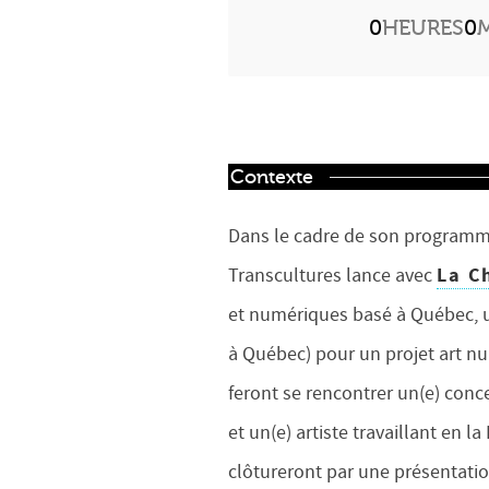
0
HEURES
0
Contexte
Dans le cadre de son programme
La C
Transcultures lance avec
et numériques basé à Québec, u
à Québec) pour un projet art n
feront se rencontrer un(e) co
et un(e) artiste travaillant en l
clôtureront par une présentati