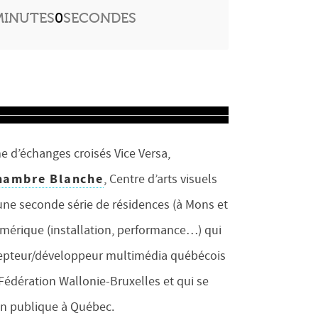
MINUTES
0
SECONDES
 d’échanges croisés Vice Versa,
hambre Blanche
, Centre d’arts visuels
ne seconde série de résidences (à Mons et
umérique (installation, performance…) qui
ncepteur/développeur multimédia québécois
a Fédération Wallonie-Bruxelles et qui se
on publique à Québec.