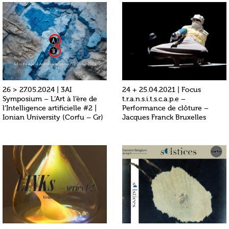
26 > 27.05.2024 | 3AI
24 + 25.04.2021 | Focus
Symposium – L’Art à l’ère de
t.r.a.n.s.i.t.s.c.a.p.e –
l’Intelligence artificielle #2 |
Performance de clôture –
Ionian University (Corfu – Gr)
Jacques Franck Bruxelles