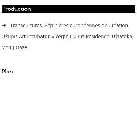
Production
Transcultures, Pépinières européennes de Création,
Užupis Art Incubator, « Verpejų » Art Residence, Užiateka,
Menų Oazė
Plan