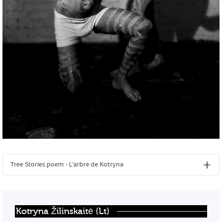
Tree Stories poem - L’arbre de Kotryna
Kotryna Žilinskaitė (Lt)