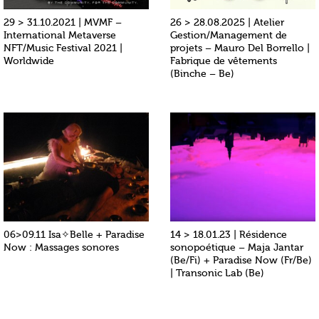
29 > 31.10.2021 | MVMF –
26 > 28.08.2025 | Atelier
International Metaverse
Gestion/Management de
NFT/Music Festival 2021 |
projets – Mauro Del Borrello |
Worldwide
Fabrique de vêtements
(Binche – Be)
06>09.11 Isa✧Belle + Paradise
14 > 18.01.23 | Résidence
Now : Massages sonores
sonopoétique – Maja Jantar
(Be/Fi) + Paradise Now (Fr/Be)
| Transonic Lab (Be)