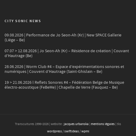
CITY SONIC NEWS
09.08.2026 | Performance de Jo Seon-Ah (Kr) | New SPACE Gallerie
(Liège – Be)
07.07 > 12.08.2026 | Jo Seon-Ah (Kr) – Résidence de création | Couvant
d’Hautrage (Be)
28.06.2026 | Worm Club #4 – Espace d’expérimentations sonores et
numériques | Couvent d’Hautrage (Saint-Ghislain – Be)
19 > 21.06.2026 l Reflets Sonores #4 – Fédération Belge de Musique
électro-acoustique (FeBeMe) | Chapelle de Verre (Fauquez – Be)
Transcultures 1996>
2026
| website :
jacques urbanska
|
mentions légales
| tks
wordpress
/
swiftideas
/
wpml