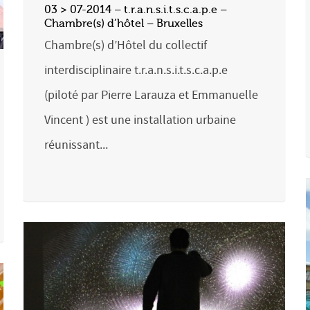
03 > 07-2014 – t.r.a.n.s.i.t.s.c.a.p.e –
Chambre(s) d’hôtel – Bruxelles
Chambre(s) d’Hôtel du collectif
interdisciplinaire t.r.a.n.s.i.t.s.c.a.p.e
(piloté par Pierre Larauza et Emmanuelle
Vincent ) est une installation urbaine
réunissant...