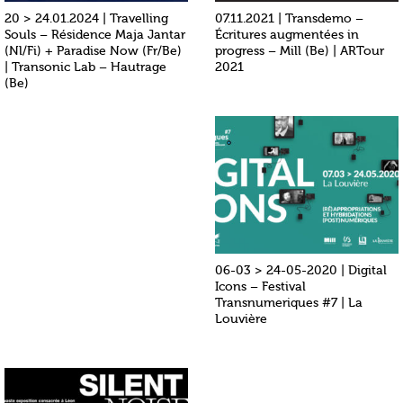
20 > 24.01.2024 | Travelling
07.11.2021 | Transdemo –
Souls – Résidence Maja Jantar
Écritures augmentées in
(Nl/Fi) + Paradise Now (Fr/Be)
progress – Mill (Be) | ARTour
| Transonic Lab – Hautrage
2021
(Be)
06-03 > 24-05-2020 | Digital
Icons – Festival
Transnumeriques #7 | La
Louvière