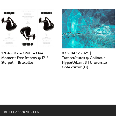
17.04.2017 – OMFI – One
03 > 04.12.2021 |
Moment Free Improv @ E² /
Transcultures @ Colloque
Sterput – Bruxelles
HyperUrbain 8 | Université
Côte d’Azur (Fr)
RESTEZ CONNECTÉS