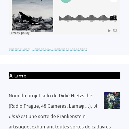
Transonic Label
·
Paradise Now | Migrations | Sea Of Hope
A Limb
Nom du projet solo de Didié Nietzsche
(Radio Prague, 48 Cameras, Lamaφ…),
A
Limb
est une sorte de Frankenstein
artistique, exhumant toutes sortes de cadavres