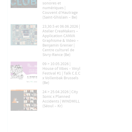
sonores et
numériques |
Couvent d’Hautrage
(Saint-Ghislain – Be)
23,30.5 et 06.06.2026 |
Atelier CreaMakers –
Application CANVA
Graphisme & Video –
Benjamin Grenier |
Centre culturel de
Sivry-Rance (Be)
09 > 10.05.2026 |
House of Vibes – Vinyl
Festival #1 | Talk C.E.C
x Vollenbak Brussels
(Be)
24 > 25.04.2026 | City
Sonic x Planned
Accidents | WINDMILL
(Séoul – Kr)