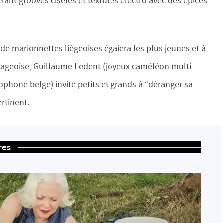
lant grooves ciselés et textures électro avec des épices
de marionnettes liégeoises égaiera les plus jeunes et à
Villageoise, Guillaume Ledent (joyeux caméléon multi-
phone belge) invite petits et grands à “déranger sa
rtinent.
res