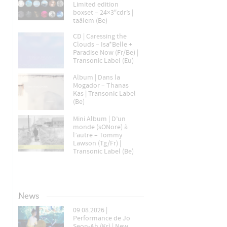
Limited edition
boxset – 24×3″cdr’s |
taâlem (Be)
CD | Caressing the
Clouds – Isa*Belle +
Paradise Now (Fr/Be) |
Transonic Label (Eu)
Album | Dans la
Mogador – Thanas
Kas | Transonic Label
(Be)
Mini Album | D’un
monde (sONore) à
l’autre – Tommy
Lawson (Tg/Fr) |
Transonic Label (Be)
News
09.08.2026 |
Performance de Jo
Seon-Ah (Kr) | New