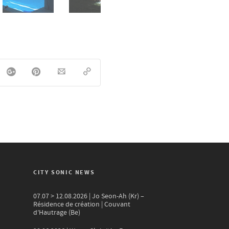
CITY SONIC NEWS
07.07 > 12.08.2026 | Jo Seon-Ah (Kr) –
Résidence de création | Couvant
d’Hautrage (Be)