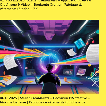
01 > 03.12.2025 | Atelier CreaMakers – Application CANVA
Graphisme & Video – Benjamin Grenier | Fabrique de
vêtements (Binche – Be)
06.12.2025 | Atelier CreaMakers – Découvrir l’IA créative –
Maxime Depasse | Fabrique de vêtements (Binche – Be)