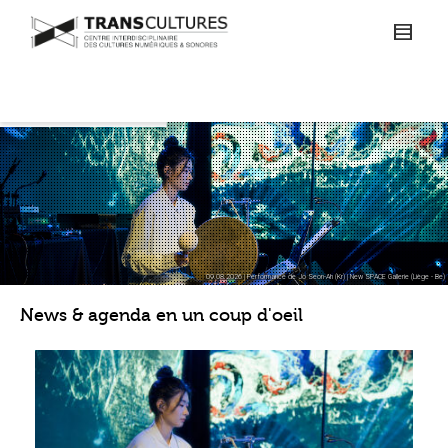
09.08.2026 | Performance de Jo Seon-Ah (Kr) | New SPACE Gallerie (Liège - Be)
News & agenda en un coup d'oeil