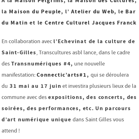
A la
Maison Pelgrims
, la
Maison des Cultures
,
la
Maison du Peuple
, l’
Atelier du Web
, le
Bar
du Matin
et le
Centre Culturel Jacques Franck
l’Echevinat de la culture de
En collaboration avec
Saint-Gilles
, Transcultures asbl lance, dans le cadre
Transnumériques #4,
des
une nouvelle
Connectic’arts#1
,
manifestation:
qui se déroulera
31 mai au 17 juin
du
et investira plusieurs lieux de la
expositions, des concerts, des
commune avec des
soirées, des performances, etc.
Un parcours
d’art numérique unique
dans Saint Gilles vous
attend !