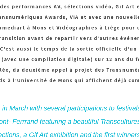
des performances AV, sélections vidéo, Gif Art 
ansnumériques Awards, VIA et avec une nouvelle
mediart à Mons et Vidéographies à Liège pour 
transition avant de repartir vers d’autres évén
 C’est aussi le temps de la sortie officielle d’un
 (avec une compilation digitale) sur 12 ans du f
olée, du deuxième appel à projet des Transnumé
s à l’Université de Mons qui affichent déjà co
in March with several participations to festivals
nt- Ferrrand featuring a beautiful Transculture
tions, a Gif Art exhibition and the first winners