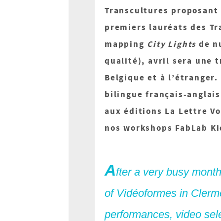
Transcultures proposant 
premiers lauréats des Tr
mapping
City Lights
de nu
qualité), avril sera une 
Belgique et à l’étranger.
bilingue français-anglais
aux éditions La Lettre V
nos workshops FabLab Kid
A
fter a very busy month 
of Vidéoformes in Clermo
performances, video selec