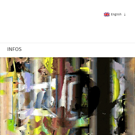
English
French
S
INFOS
English