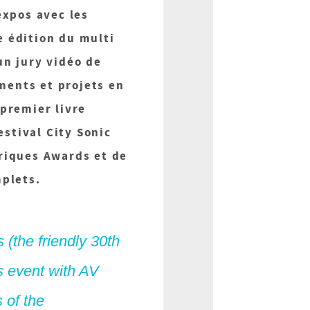
expos avec les
 édition du multi
un jury vidéo de
ements et projets en
 premier livre
estival City Sonic
riques Awards et de
mplets.
 (the friendly 30th
s event with AV
 of the