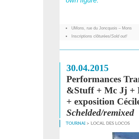
own figure.
UMons, rue du Joncquois – Mons
Inscriptions clôturées/
Sold out!
30.04.2015
Performances Tra
&Stuff + Mc Jj +
+ exposition Céci
Schelded/remixed
TOURNAI
> LOCAL DES LOCOS