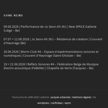
SOME NEWS
09.08.2026 | Performance de Jo Seon-Ah (Kr) | New SPACE Gallerie
(Liège – Be)
07.07 > 12.08.2026 | Jo Seon-Ah (Kr) – Résidence de création | Couvant
d’Hautrage (Be)
28.06.2026 | Worm Club #4 – Espace d’expérimentations sonores et
numériques | Couvent d’Hautrage (Saint-Ghislain – Be)
19 > 21.06.2026 l Reflets Sonores #4 – Fédération Belge de Musique
électro-acoustique (FeBeMe) | Chapelle de Verre (Fauquez – Be)
Transcultures 1996>
2026
| website :
jacques urbanska
|
mentions légales
| tks
wordpress
/
swiftideas
/
wpml