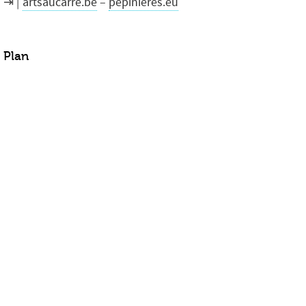
artsaucarre.be
–
pepinieres.eu
Plan