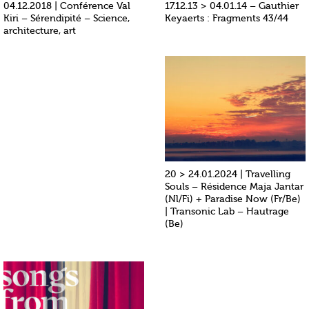
04.12.2018 | Conférence Val
17.12.13 > 04.01.14 – Gauthier
Kiri – Sérendipité – Science,
Keyaerts : Fragments 43/44
architecture, art
20 > 24.01.2024 | Travelling
Souls – Résidence Maja Jantar
(Nl/Fi) + Paradise Now (Fr/Be)
| Transonic Lab – Hautrage
(Be)