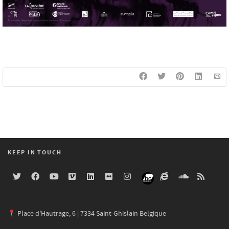
KEEP IN TOUCH
Place d'Hautrage, 6 | 7334 Saint-Ghislain Belgique