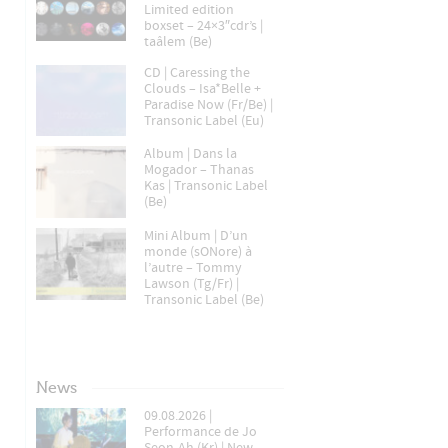
Limited edition
boxset – 24×3″cdr’s |
taâlem (Be)
CD | Caressing the
Clouds – Isa*Belle +
Paradise Now (Fr/Be) |
Transonic Label (Eu)
Album | Dans la
Mogador – Thanas
Kas | Transonic Label
(Be)
Mini Album | D’un
monde (sONore) à
l’autre – Tommy
Lawson (Tg/Fr) |
Transonic Label (Be)
News
09.08.2026 |
Performance de Jo