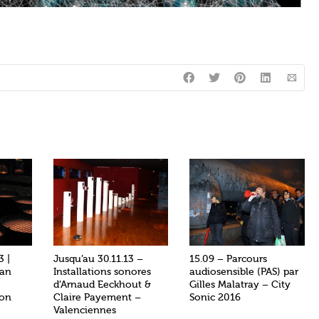
3 |
Jusqu’au 30.11.13 –
15.09 – Parcours
ian
Installations sonores
audiosensible (PAS) par
d’Arnaud Eeckhout &
Gilles Malatray – City
son
Claire Payement –
Sonic 2016
Valenciennes