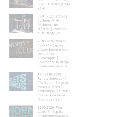
Seon-Ah (Kr) | New
SPACE Gallerie (Liège
– Be)
07.07 > 12.08.2026 |
Jo Seon-Ah (Kr) –
Résidence de
création | Couvant
d’Hautrage (Be)
28.06.2026 | Worm
Club #4 – Espace
d’expérimentations
sonores et
numériques |
Couvent d’Hautrage
(Saint-Ghislain – Be)
19 > 21.06.2026 l
Reflets Sonores #4 –
Fédération Belge de
Musique électro-
acoustique (FeBeMe) |
Chapelle de Verre
(Fauquez – Be)
31.05.2026 | Worm
Club #3 – Espace
d’expérimentations