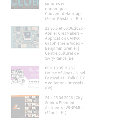
sonores et
numériques |
Couvent d’Hautrage
(Saint-Ghislain – Be)
23,30.5 et 06.06.2026 |
Atelier CreaMakers –
Application CANVA
Graphisme & Video –
Benjamin Grenier |
Centre culturel de
Sivry-Rance (Be)
09 > 10.05.2026 |
House of Vibes – Vinyl
Festival #1 | Talk C.E.C
x Vollenbak Brussels
(Be)
24 > 25.04.2026 | City
Sonic x Planned
Accidents | WINDMILL
(Séoul – Kr)