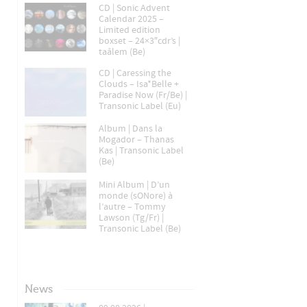
CD | Sonic Advent
Calendar 2025 –
Limited edition
boxset – 24×3″cdr’s |
taâlem (Be)
CD | Caressing the
Clouds – Isa*Belle +
Paradise Now (Fr/Be) |
Transonic Label (Eu)
Album | Dans la
Mogador – Thanas
Kas | Transonic Label
(Be)
Mini Album | D’un
monde (sONore) à
l’autre – Tommy
Lawson (Tg/Fr) |
Transonic Label (Be)
News