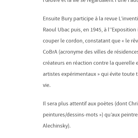
l’œuvre et la vie se regardaient l’une l’aut
Ensuite Bury participe à la revue L’invent
Raoul Ubac puis, en 1945, à l’’Exposition
couper le cordon, constatant que « le rêv
CoBrA (acronyme des villes de résidenc
créateurs en réaction contre la querelle e
artistes expérimentaux » qui évite toute t
vie.
Il sera plus attentif aux poètes (dont Ch
peintures/dessins-mots ») qu’aux peintre
Alechinsky).