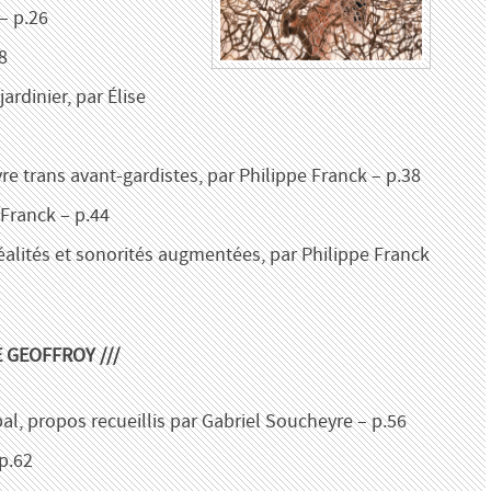
 – p.26
8
jardinier, par Élise
re trans avant-gardistes, par Philippe Franck – p.38
 Franck – p.44
réalités et sonorités augmentées, par Philippe Franck
E GEOFFROY ///
al, propos recueillis par Gabriel Soucheyre – p.56
p.62