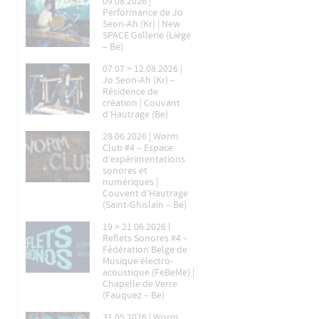
09.08.2026 |
Performance de Jo
Seon-Ah (Kr) | New
SPACE Gallerie (Liège
– Be)
07.07 > 12.08.2026 |
Jo Seon-Ah (Kr) –
Résidence de
création | Couvant
d’Hautrage (Be)
28.06.2026 | Worm
Club #4 – Espace
d’expérimentations
sonores et
numériques |
Couvent d’Hautrage
(Saint-Ghislain – Be)
19 > 21.06.2026 l
Reflets Sonores #4 –
Fédération Belge de
Musique électro-
acoustique (FeBeMe) |
Chapelle de Verre
(Fauquez – Be)
31.05.2026 | Worm