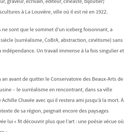
ur, graveur, écrivain, éditeur, cinéaste, bijoutier)
cultures à La Louvière, ville où il est né en 1922.
 ne sont que le sommet d’un iceberg foisonnant, a
siècle (surréalisme, CoBrA, abstraction, cinétisme) sans
n indépendance. Un travail immense à la fois singulier et
n an avant de quitter le Conservatoire des Beaux-Arts de
ine – le surréalisme en rencontrant, dans sa ville
 Achille Chavée avec qui il restera ami jusqu’à la mort. À
ntexte de sa région, peignait encore des paysages
vée lui « fit découvrir plus que l’art : une poésie vécue où