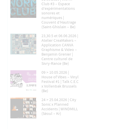
Club #3 – Espace
d’expérimentations
sonores et
numériques |
Couvent d’Hautrage
(Saint-Ghislain – Be)
23,30.5 et 06.06.2026 |
Atelier CreaMakers –
Application CANVA
Graphisme & Video –
Benjamin Grenier |
Centre culturel de
Sivry-Rance (Be)
09 > 10.05.2026 |
House of Vibes – Vinyl
Festival #1 | Talk C.E.C
x Vollenbak Brussels
(Be)
24 > 25.04.2026 | City
Sonic x Planned
Accidents | WINDMILL
(Séoul – Kr)