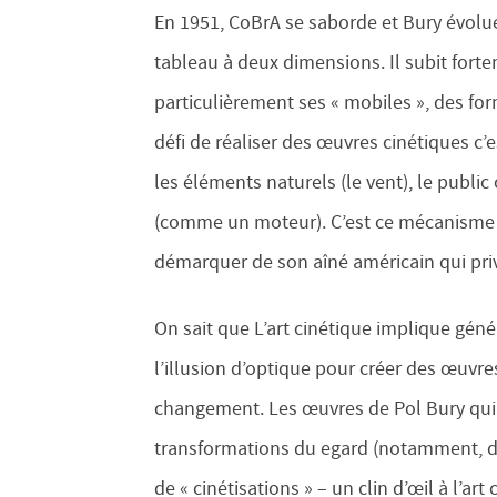
En 1951, CoBrA se saborde et Bury évolu
tableau à deux dimensions. Il subit forte
particulièrement ses « mobiles », des for
défi de réaliser des œuvres cinétiques c
les éléments naturels (le vent), le publ
(comme un moteur). C’est ce mécanisme dé
démarquer de son aîné américain qui priv
On sait que L’art cinétique implique gén
l’illusion d’optique pour créer des œuv
changement. Les œuvres de Pol Bury qui j
transformations du egard (notamment, dè
de « cinétisations » – un clin d’œil à l’art