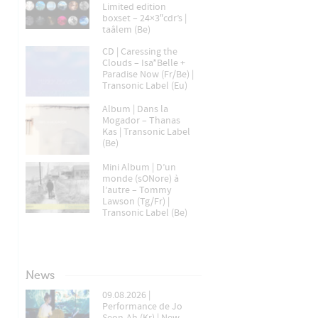
Limited edition
boxset – 24×3″cdr’s |
taâlem (Be)
CD | Caressing the
Clouds – Isa*Belle +
Paradise Now (Fr/Be) |
Transonic Label (Eu)
Album | Dans la
Mogador – Thanas
Kas | Transonic Label
(Be)
Mini Album | D’un
monde (sONore) à
l’autre – Tommy
Lawson (Tg/Fr) |
Transonic Label (Be)
News
09.08.2026 |
Performance de Jo