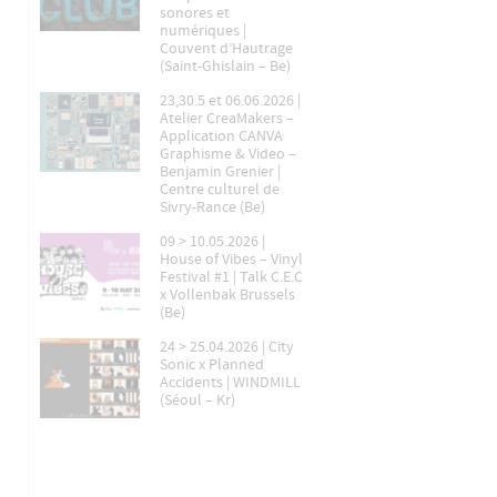
sonores et
numériques |
Couvent d’Hautrage
(Saint-Ghislain – Be)
23,30.5 et 06.06.2026 |
Atelier CreaMakers –
Application CANVA
Graphisme & Video –
Benjamin Grenier |
Centre culturel de
Sivry-Rance (Be)
09 > 10.05.2026 |
House of Vibes – Vinyl
Festival #1 | Talk C.E.C
x Vollenbak Brussels
(Be)
24 > 25.04.2026 | City
Sonic x Planned
Accidents | WINDMILL
(Séoul – Kr)