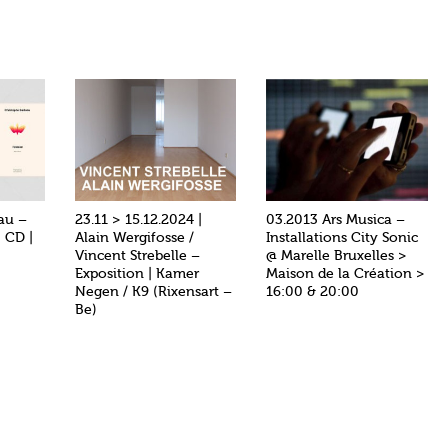
au –
23.11 > 15.12.2024 |
03.2013 Ars Musica –
+ CD |
Alain Wergifosse /
Installations City Sonic
Vincent Strebelle –
@ Marelle Bruxelles >
Exposition | Kamer
Maison de la Création >
Negen / K9 (Rixensart –
16:00 & 20:00
Be)