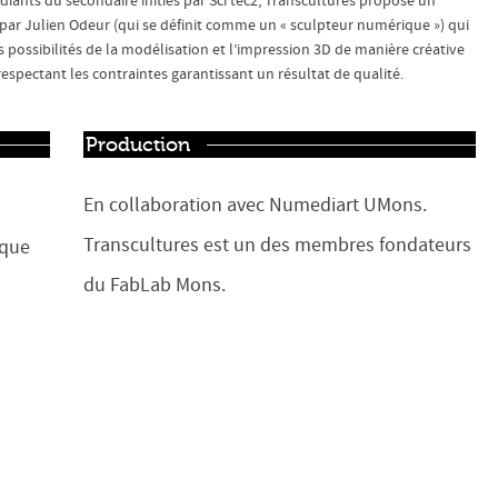
diants du secondaire initiés par Sci tec2, Transcultures propose un
mé par Julien Odeur (qui se définit comme un « sculpteur numérique ») qui
s possibilités de la modélisation et l’impression 3D de manière créative
espectant les contraintes garantissant un résultat de qualité.
Production
En collaboration avec Numediart UMons.
Transcultures est un des membres fondateurs
ique
du FabLab Mons.