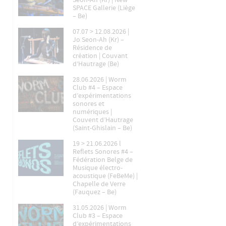
Seon-Ah (Kr) | New
SPACE Gallerie (Liège
– Be)
07.07 > 12.08.2026 |
Jo Seon-Ah (Kr) –
Résidence de
création | Couvant
d’Hautrage (Be)
28.06.2026 | Worm
Club #4 – Espace
d’expérimentations
sonores et
numériques |
Couvent d’Hautrage
(Saint-Ghislain – Be)
19 > 21.06.2026 l
Reflets Sonores #4 –
Fédération Belge de
Musique électro-
acoustique (FeBeMe) |
Chapelle de Verre
(Fauquez – Be)
31.05.2026 | Worm
Club #3 – Espace
d’expérimentations