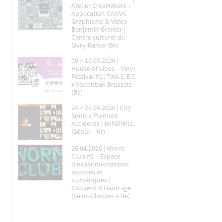
Atelier CreaMakers –
Application CANVA
Graphisme & Video –
Benjamin Grenier |
Centre culturel de
Sivry-Rance (Be)
09 > 10.05.2026 |
House of Vibes – Vinyl
Festival #1 | Talk C.E.C
x Vollenbak Brussels
(Be)
24 > 25.04.2026 | City
Sonic x Planned
Accidents | WINDMILL
(Séoul – Kr)
26.04.2026 | Worm
Club #2 – Espace
d’expérimentations
sonores et
numériques |
Couvent d’Hautrage
(Saint-Ghislain – Be)