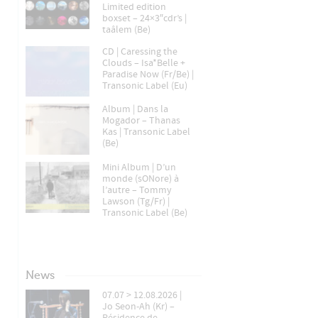
Limited edition
boxset – 24×3″cdr’s |
taâlem (Be)
CD | Caressing the
Clouds – Isa*Belle +
Paradise Now (Fr/Be) |
Transonic Label (Eu)
Album | Dans la
Mogador – Thanas
Kas | Transonic Label
(Be)
Mini Album | D’un
monde (sONore) à
l’autre – Tommy
Lawson (Tg/Fr) |
Transonic Label (Be)
News
07.07 > 12.08.2026 |
Jo Seon-Ah (Kr) –