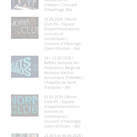
Résidence de
création | Couvant
d’Hautrage (Be)
28.06.2026 | Worm
Club #4 – Espace
d’expérimentations
sonores et
numériques |
Couvent d’Hautrage
(Saint-Ghislain – Be)
19 > 21.06.2026 l
Reflets Sonores #4 –
Fédération Belge de
Musique électro-
acoustique (FeBeMe) |
Chapelle de Verre
(Fauquez – Be)
31.05.2026 | Worm
Club #3 – Espace
d’expérimentations
sonores et
numériques |
Couvent d’Hautrage
(Saint-Ghislain – Be)
23,30.5 et 06.06.2026 |