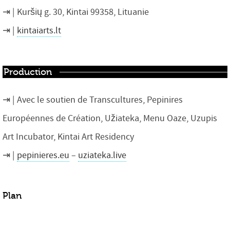
Kuršių g. 30, Kintai 99358, Lituanie
kintaiarts.lt
Production
Avec le soutien de Transcultures, Pepinires
Européennes de Création, Užiateka, Menu Oaze, Uzupis
Art Incubator, Kintai Art Residency
pepinieres.eu
–
uziateka.live
Plan