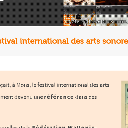
24 > 25.04.2026 | City Sonic x 
tival international des arts sonor
çait, à Mons, le festival international des arts
idement devenu une
référence
dans ces
s villes de la