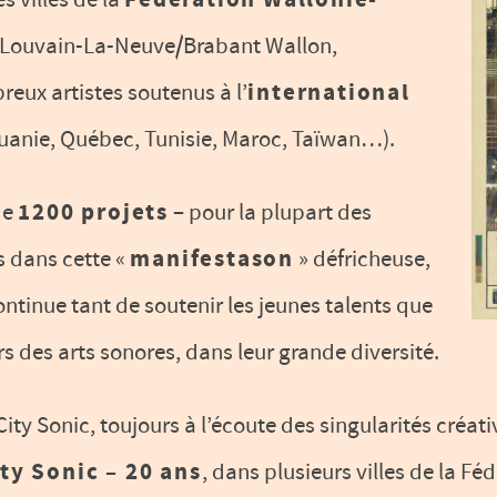
Fédération Wallonie-
 Louvain-La-Neuve/Brabant Wallon,
reux artistes soutenus à l’
international
uanie, Québec, Tunisie, Maroc, Taïwan…).
 de
1200 projets
– pour la plupart des
s dans cette «
manifestason
» défricheuse,
ntinue tant de soutenir les jeunes talents que
s des arts sonores, dans leur grande diversité.
ity Sonic, toujours à l’écoute des singularités créati
ty Sonic – 20 ans
, dans plusieurs villes de la Fé