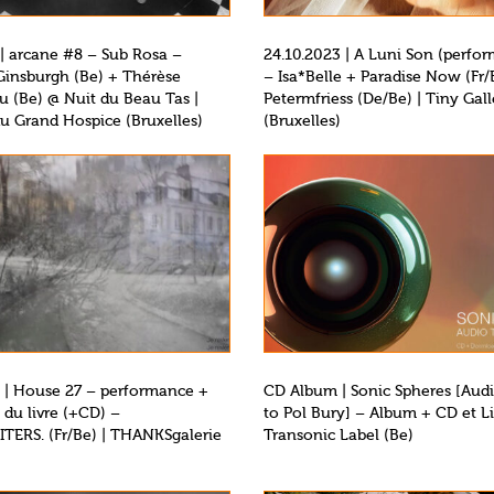
 | arcane #8 – Sub Rosa –
24.10.2023 | A Luni Son (perfo
Ginsburgh (Be) + Thérèse
– Isa*Belle + Paradise Now (Fr/
 (Be) @ Nuit du Beau Tas |
Petermfriess (De/Be) | Tiny Gall
u Grand Hospice (Bruxelles)
(Bruxelles)
 | House 27 – performance +
CD Album | Sonic Spheres [Audi
du livre (+CD) –
to Pol Bury] – Album + CD et Li
ERS. (Fr/Be) | THANKSgalerie
Transonic Label (Be)