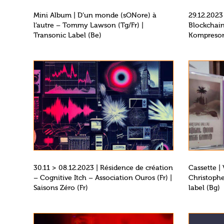
Mini Album | D’un monde (sONore) à
29.12.2023
l’autre – Tommy Lawson (Tg/Fr) |
Blockchain
Transonic Label (Be)
Kompresori
30.11 > 08.12.2023 | Résidence de création
Cassette |
– Cognitive Itch – Association Ouros (Fr) |
Christophe
Saisons Zéro (Fr)
label (Bg)