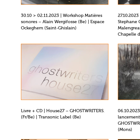
30.10 > 02.11.2023 | Workshop Matières
27.10.2023
sonores – Alain Wergifosse (Be) | Espace
Stephane 
Ockeghem (Saint-Ghislain)
Malengreau
Chapelle d
Livre + CD | House27 – GHOSTWRITERS.
06.10.2023
(Fr/Be) | Transonic Label (Be)
lancement 
GHOSTWRIT
(Mons)