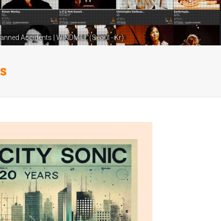
Planned Accidents | WINDMILL (Séoul - Kr)
es