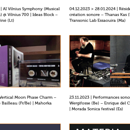
 | AI Vilnius Symphony (Musical
04.12.2023 > 28.01.2024 | Rési
) @ Vilnius 700 | Ideas Block –
création sonore – Thanas Kas (
nė (Lt)
Transonic Lab Essaouira (Ma)
 Vertical Moon Phase Charm –
23.11.2023 | Performances sono
 Bailleau (Fr/Be) | Mahorka
Wergifosse (Be) – Enrique del Ca
| Morada Sonica festival (Es)