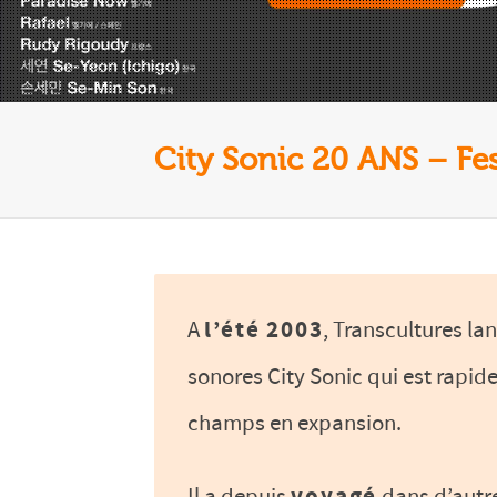
City Sonic 20 ANS – Fes
A
l’été 2003
, Transcultures lan
sonores City Sonic qui est rap
champs en expansion.
Il a depuis
dans d’autre