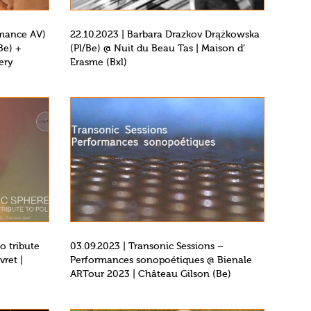
rmance AV)
22.10.2023 | Barbara Drazkov Drążkowska
Be) +
(Pl/Be) @ Nuit du Beau Tas | Maison d’
ery
Erasme (Bxl)
o tribute
03.09.2023 | Transonic Sessions –
vret |
Performances sonopoétiques @ Bienale
ARTour 2023 | Château Gilson (Be)