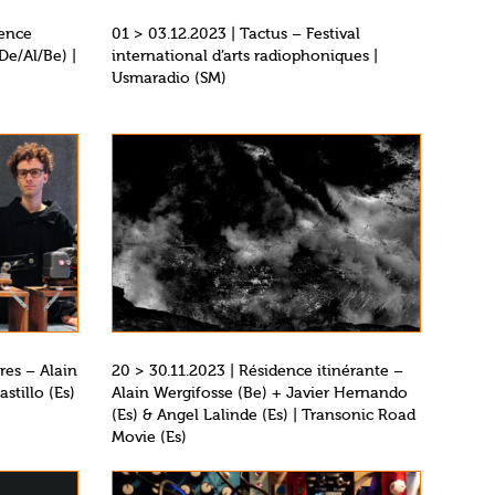
dence
01 > 03.12.2023 | Tactus – Festival
De/Al/Be) |
international d’arts radiophoniques |
Usmaradio (SM)
res – Alain
20 > 30.11.2023 | Résidence itinérante –
stillo (Es)
Alain Wergifosse (Be) + Javier Hernando
(Es) & Angel Lalinde (Es) | Transonic Road
Movie (Es)