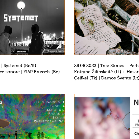
 | Systemet (Be/It) –
28.08.2023 | Tree Stories – Pe
e sonore | YIAP Brussels (Be)
Kotryna Žilinskaitė (Lt) + Hasa
Çelikel (Tk) | Darnos Šventė (Lt